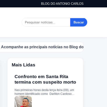
BLOG DO ANTONIO CARLOS
Buscar
panhe as principais notícias no Blog do Antonio Carlos.
Mais Lidas
Confronto em Santa Rita
termina com suspeito morto
Nas primeiras horas desta terça-feira (09), um
homem identificado como Darliton Cardoso
Pereira morreu após confronto com a Polícia
Militar no povoado Timbotiba, zona rural de
Santa Rita. De acordo com a PM, os policiais