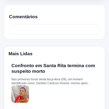
Comentários
Mais Lidas
Confronto em Santa Rita termina com
suspeito morto
Nas primeiras horas desta terça-feira (09), um homem
identificado como Darliton Cardoso Pereira morreu após
confronto com a Polícia Militar no povoado Timbotiba, zona rural
de Santa Rita. De acordo com a PM, os policiais estavam
cumprindo um mandado de prisão contra Darliton, apontado
como um dos suspeitos pela morte brutal de Leandro Sena ,
ocorrida em 25 de fevereiro de 2024. A vítima teria sido
torturada, amarrada e executada a tiros, em um crime que