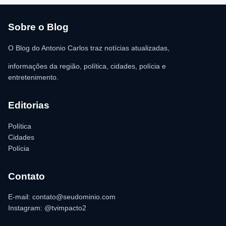
R$ 350,00 foi recolhida e permaneceu sob responsabilidade da
vítima. A Polícia Militar orientou o proprietário do
estabelecimento a registrar o boletim de ocorrência na delegacia
para as providências legais.
Sobre o Blog
O Blog do Antonio Carlos traz notícias atualizadas,
informações da região, política, cidades, polícia e
entretenimento.
Editorias
Política
Cidades
Polícia
Contato
E-mail: contato@seudominio.com
Instagram: @tvimpacto2