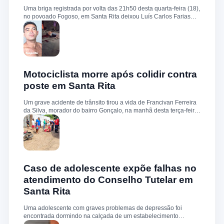
Uma briga registrada por volta das 21h50 desta quarta-feira (18),
no povoado Fogoso, em Santa Rita deixou Luís Carlos Farias
Alves gravemente ferido. Segundo informações, ele e o suspeito
Benedito Alves dos Santos estavam ingerindo bebida alcoólica
quando teve início uma discussão. Durante a confusão, Benedito
quebrou uma garrafa e desferiu vários golpes contra a vítima.
Luís Carlos foi socorrido e, devido à gravidade dos ferimentos,
transferido para o Hospital Socorrão, em São Luís. O suspeito foi
localizado em sua residência, preso e encaminhado à Delegacia
Motociclista morre após colidir contra
de Rosário para os procedimentos legais.
poste em Santa Rita
Um grave acidente de trânsito tirou a vida de Francivan Ferreira
da Silva, morador do bairro Gonçalo, na manhã desta terça-feira
(02). De acordo com informações, Francivan seguia de
motocicleta com a esposa no sentido Areias–Santa Rita quando
perdeu o controle do veículo nas proximidades da ponte de
Carema, colidindo violentamente contra um poste. A vítima
sofreu traumatismo craniano e morreu ainda no local. A esposa,
que estava na garupa, não sofreu ferimentos. O corpo de
Francivan foi encaminhado ao necrotério do Hospital Municipal
Caso de adolescente expõe falhas no
de Santa Rita para os procedimentos de praxe.
atendimento do Conselho Tutelar em
Santa Rita
Uma adolescente com graves problemas de depressão foi
encontrada dormindo na calçada de um estabelecimento