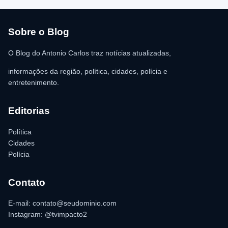
R$ 350,00 foi recolhida e permaneceu sob responsabilidade da
vítima. A Polícia Militar orientou o proprietário do
estabelecimento a registrar o boletim de ocorrência na delegacia
para as providências legais.
Sobre o Blog
O Blog do Antonio Carlos traz notícias atualizadas,
informações da região, política, cidades, polícia e
entretenimento.
Editorias
Política
Cidades
Polícia
Contato
E-mail: contato@seudominio.com
Instagram: @tvimpacto2