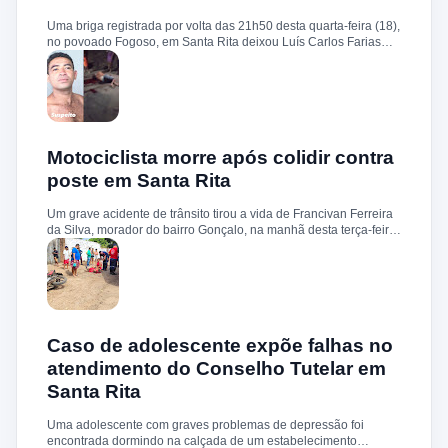
sobre a identificação ou prisão dos suspeitos.
Uma briga registrada por volta das 21h50 desta quarta-feira (18),
no povoado Fogoso, em Santa Rita deixou Luís Carlos Farias
Alves gravemente ferido. Segundo informações, ele e o suspeito
Benedito Alves dos Santos estavam ingerindo bebida alcoólica
quando teve início uma discussão. Durante a confusão, Benedito
quebrou uma garrafa e desferiu vários golpes contra a vítima.
Luís Carlos foi socorrido e, devido à gravidade dos ferimentos,
transferido para o Hospital Socorrão, em São Luís. O suspeito foi
localizado em sua residência, preso e encaminhado à Delegacia
Motociclista morre após colidir contra
de Rosário para os procedimentos legais.
poste em Santa Rita
Um grave acidente de trânsito tirou a vida de Francivan Ferreira
da Silva, morador do bairro Gonçalo, na manhã desta terça-feira
(02). De acordo com informações, Francivan seguia de
motocicleta com a esposa no sentido Areias–Santa Rita quando
perdeu o controle do veículo nas proximidades da ponte de
Carema, colidindo violentamente contra um poste. A vítima
sofreu traumatismo craniano e morreu ainda no local. A esposa,
que estava na garupa, não sofreu ferimentos. O corpo de
Francivan foi encaminhado ao necrotério do Hospital Municipal
Caso de adolescente expõe falhas no
de Santa Rita para os procedimentos de praxe.
atendimento do Conselho Tutelar em
Santa Rita
Uma adolescente com graves problemas de depressão foi
encontrada dormindo na calçada de um estabelecimento