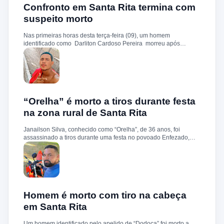
Confronto em Santa Rita termina com
suspeito morto
Nas primeiras horas desta terça-feira (09), um homem
identificado como Darliton Cardoso Pereira morreu após
confronto com a Polícia Militar no povoado Timbotiba, zona rural
de Santa Rita. De acordo com a PM, os policiais estavam
cumprindo um mandado de prisão contra Darliton, apontado
como um dos suspeitos pela morte brutal de Leandro Sena ,
ocorrida em 25 de fevereiro de 2024. A vítima teria sido
torturada, amarrada e executada a tiros, em um crime que
chocou a cidade. Durante a ação, o suspeito teria reagido à
“Orelha” é morto a tiros durante festa
abordagem e disparado contra a guarnição, que revidou.
na zona rural de Santa Rita
Darliton foi atingido, chegou a ser socorrido e levado ao hospital
da cidade, mas não resistiu. A Polícia Militar segue com
Janailson Silva, conhecido como “Orelha”, de 36 anos, foi
operações e cumprimento de mandados na região.
assassinado a tiros durante uma festa no povoado Enfezado,
zona rural de Santa Rita, na noite desta quinta-feira (01). De
acordo com informações, a vítima estava do lado de fora do
evento quando dois homens armados chegaram em uma
motocicleta e efetuaram pelo menos três disparos à queima-
roupa. Janailson morreu ainda no local. Durante a ação
criminosa, uma mulher que estava próxima foi atingida no braço.
Ela recebeu atendimento médico e está fora de perigo. O corpo
Homem é morto com tiro na cabeça
foi removido para o necrotério do hospital municipal, onde
em Santa Rita
passou pelos procedimentos de praxe. A Polícia Militar realizou
buscas na região, mas até o momento nenhum suspeito foi
Um homem identificado pelo apelido de “Dodoca” foi morto a