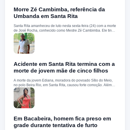
ostensivo, a ocupação de áreas consideradas sensíveis, além de
abordagens qualificadas e ações preventivas voltadas à redução
Morre Zé Cambimba, referência da
dos índices de criminalidade. Durante a ofensiva, o efetivo
Umbanda em Santa Rita
policial foi ampliado, garantindo presença constante nas ruas. As
equipes realizaram fiscalizações, bloqueios e incursões
Santa Rita amanheceu de luto nesta sexta-feira (24) com a morte
preventivas com o objetivo de coibir o tráfico de drogas, impedir
de José Rocha, conhecido como Mestre Zé Cambimba. Ele tinha
a atuação de grupos criminosos e aumentar a sensação de
87 anos. De acordo com informações de familiares, Mestre Zé
segurança entre os moradores. A Polícia Militar do Maranhão
Cambimba passou mal nas primeiras horas da manhã, foi
reforçou que seguirá adotando medidas firmes e contínuas no
socorrido e encaminhado ao Hospital Municipal de Santa Rita,
enfrentamento à criminalidade, busc...
mas não resistiu. A suspeita é de que a morte tenha sido
provocada por um aneurisma, problema de saúde que ele
enfrentava. Reconhecido como uma das principais lideranças
religiosas do município, iniciou sua trajetória espiritual aos 15
Acidente em Santa Rita termina com a
anos de idade. Era proprietário do terreiro Casa de Toi Légua
morte de jovem mãe de cinco filhos
Bogi Buá, onde dedicou décadas aos trabalhos de Umbanda,
realizando benzimentos e atendimentos espirituais. Ao longo da
A morte da jovem Ediana, moradora do povoado Sítio do Meio,
vida, também foi reconhecido como Mestre da Cultura Popular,
no polo Beira Rio, em Santa Rita, causou forte comoção. Além
recebendo diversas premiações pela contribuição à preservação
da perda precoce, a tragédia chama atenção pelo fato de ela
das tradições religiosas e culturais da região. O velório acontece
deixar cinco filhos menores de idade. O acidente aconteceu no
na residência da família, no povoado Olhos D’Água, em Santa
fim da tarde desta terça-feira (7), na estrada de acesso à
Rita. O Blog do Antonio Carlos se...
comunidade Santiago. Segundo informações, Ediana seguia
sozinha em uma motocicleta quando perdeu o controle do
veículo em um trecho da via. Ela sofreu uma queda e morreu
ainda no local. Familiares, amigos e moradores lamentaram a
Em Bacabeira, homem fica preso em
morte da jovem e prestaram homenagens nas redes sociais. O
grade durante tentativa de furto
caso gerou grande repercussão na comunidade, que se