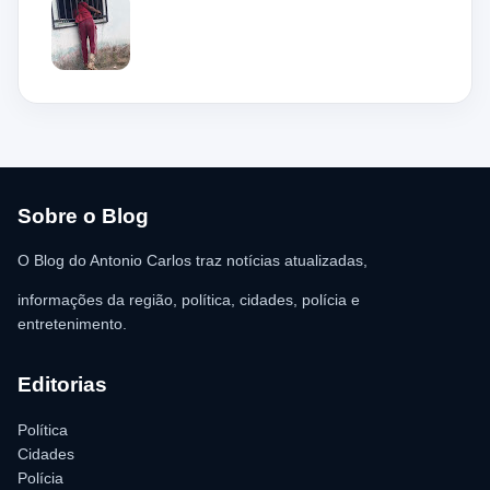
de 36 anos, teria tentado invadir um estabelecimento comercial,
mas acabou ficando preso na grade do imóvel. Ao chegar ao
local, a guarnição encontrou o homem deitado no chão,
aparentando estar desacordado. De acordo com a vítima,
moradores ajudaram a retirar o suspeito da estrutura antes da
chegada dos policiais. O Serviço de Atendimento Móvel de
Urgência (SAMU) foi acionado e encaminhou o homem para
atendimento médico. Ainda conforme a ocorrência, a quantia de
R$ 350,00 foi recolhida e permaneceu sob responsabilidade da
vítima. A Polícia Militar orientou o proprietário do
estabelecimento a registrar o boletim de ocorrência na delegacia
para as providências legais.
Sobre o Blog
O Blog do Antonio Carlos traz notícias atualizadas,
informações da região, política, cidades, polícia e
entretenimento.
Editorias
Política
Cidades
Polícia