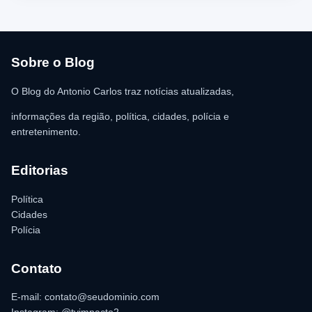
Urgência (SAMU) foi acionado e encaminhou o homem para
atendimento médico. Ainda conforme a ocorrência, a quantia de
R$ 350,00 foi recolhida e permaneceu sob responsabilidade da
vítima. A Polícia Militar orientou o proprietário do
estabelecimento a registrar o boletim de ocorrência na delegacia
para as providências legais.
Sobre o Blog
O Blog do Antonio Carlos traz notícias atualizadas,
informações da região, política, cidades, polícia e
entretenimento.
Editorias
Política
Cidades
Polícia
Contato
E-mail: contato@seudominio.com