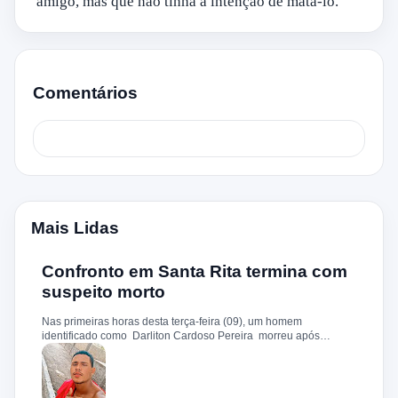
amigo, mas que não tinha a intenção de matá-lo.
Comentários
Mais Lidas
Confronto em Santa Rita termina com
suspeito morto
Nas primeiras horas desta terça-feira (09), um homem
identificado como Darliton Cardoso Pereira morreu após
confronto com a Polícia Militar no povoado Timbotiba, zona rural
de Santa Rita. De acordo com a PM, os policiais estavam
cumprindo um mandado de prisão contra Darliton, apontado
como um dos suspeitos pela morte brutal de Leandro Sena ,