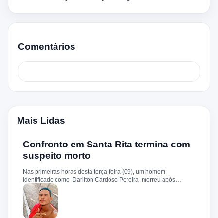
Comentários
Mais Lidas
Confronto em Santa Rita termina com
suspeito morto
Nas primeiras horas desta terça-feira (09), um homem
identificado como Darliton Cardoso Pereira morreu após
confronto com a Polícia Militar no povoado Timbotiba, zona rural
de Santa Rita. De acordo com a PM, os policiais estavam
cumprindo um mandado de prisão contra Darliton, apontado
como um dos suspeitos pela morte brutal de Leandro Sena ,