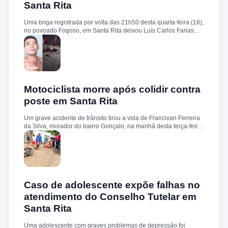
Santa Rita
circunstâncias do homicídio. Até o momento, não há informações
sobre a identificação ou prisão dos suspeitos.
Uma briga registrada por volta das 21h50 desta quarta-feira (18),
no povoado Fogoso, em Santa Rita deixou Luís Carlos Farias
Alves gravemente ferido. Segundo informações, ele e o suspeito
Benedito Alves dos Santos estavam ingerindo bebida alcoólica
quando teve início uma discussão. Durante a confusão, Benedito
quebrou uma garrafa e desferiu vários golpes contra a vítima.
Luís Carlos foi socorrido e, devido à gravidade dos ferimentos,
transferido para o Hospital Socorrão, em São Luís. O suspeito foi
localizado em sua residência, preso e encaminhado à Delegacia
Motociclista morre após colidir contra
de Rosário para os procedimentos legais.
poste em Santa Rita
Um grave acidente de trânsito tirou a vida de Francivan Ferreira
da Silva, morador do bairro Gonçalo, na manhã desta terça-feira
(02). De acordo com informações, Francivan seguia de
motocicleta com a esposa no sentido Areias–Santa Rita quando
perdeu o controle do veículo nas proximidades da ponte de
Carema, colidindo violentamente contra um poste. A vítima
sofreu traumatismo craniano e morreu ainda no local. A esposa,
que estava na garupa, não sofreu ferimentos. O corpo de
Francivan foi encaminhado ao necrotério do Hospital Municipal
Caso de adolescente expõe falhas no
de Santa Rita para os procedimentos de praxe.
atendimento do Conselho Tutelar em
Santa Rita
Uma adolescente com graves problemas de depressão foi