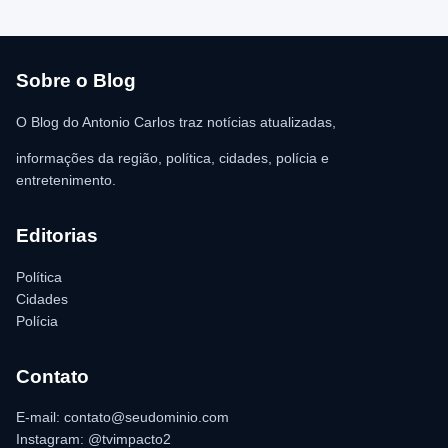
atendimento médico. Ainda conforme a ocorrência, a quantia de
R$ 350,00 foi recolhida e permaneceu sob responsabilidade da
vítima. A Polícia Militar orientou o proprietário do
estabelecimento a registrar o boletim de ocorrência na delegacia
para as providências legais.
Sobre o Blog
O Blog do Antonio Carlos traz notícias atualizadas,
informações da região, política, cidades, polícia e
entretenimento.
Editorias
Política
Cidades
Polícia
Contato
E-mail: contato@seudominio.com
Instagram: @tvimpacto2