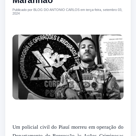
Maranhão
Publicado por BLOG DO ANTONIO CARLOS em terça-feira, setembro 03,
2024
Um policial civil do Piauí morreu em operação do
Departamento de Repressão às Ações Criminosas