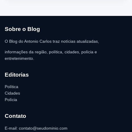
Urgência (SAMU) foi acionado e encaminhou o homem para
atendimento médico. Ainda conforme a ocorrência, a quantia de
R$ 350,00 foi recolhida e permaneceu sob responsabilidade da
vítima. A Polícia Militar orientou o proprietário do
estabelecimento a registrar o boletim de ocorrência na delegacia
para as providências legais.
Sobre o Blog
O Blog do Antonio Carlos traz notícias atualizadas,
informações da região, política, cidades, polícia e
entretenimento.
Editorias
Política
Cidades
Polícia
Contato
E-mail: contato@seudominio.com