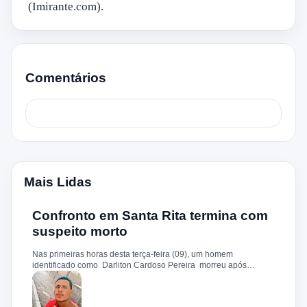
(Imirante.com).
Comentários
Mais Lidas
Confronto em Santa Rita termina com
suspeito morto
Nas primeiras horas desta terça-feira (09), um homem
identificado como Darliton Cardoso Pereira morreu após
confronto com a Polícia Militar no povoado Timbotiba, zona rural
de Santa Rita. De acordo com a PM, os policiais estavam
cumprindo um mandado de prisão contra Darliton, apontado