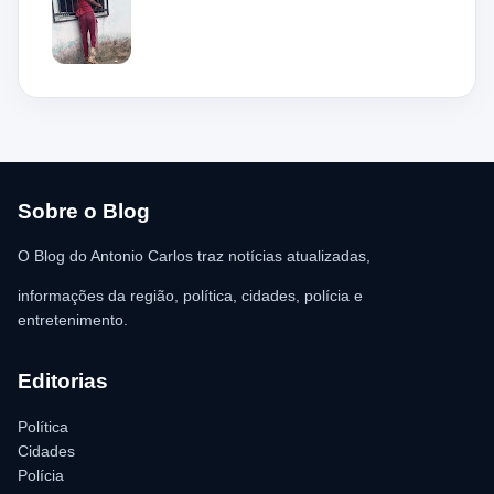
de 36 anos, teria tentado invadir um estabelecimento comercial,
mas acabou ficando preso na grade do imóvel. Ao chegar ao
local, a guarnição encontrou o homem deitado no chão,
aparentando estar desacordado. De acordo com a vítima,
moradores ajudaram a retirar o suspeito da estrutura antes da
chegada dos policiais. O Serviço de Atendimento Móvel de
Urgência (SAMU) foi acionado e encaminhou o homem para
atendimento médico. Ainda conforme a ocorrência, a quantia de
R$ 350,00 foi recolhida e permaneceu sob responsabilidade da
vítima. A Polícia Militar orientou o proprietário do
estabelecimento a registrar o boletim de ocorrência na delegacia
para as providências legais.
Sobre o Blog
O Blog do Antonio Carlos traz notícias atualizadas,
informações da região, política, cidades, polícia e
entretenimento.
Editorias
Política
Cidades
Polícia