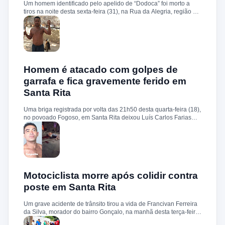
Um homem identificado pelo apelido de “Dodoca” foi morto a
preso. O caso será investigado pela Delegacia de Polícia Civil
tiros na noite desta sexta-feira (31), na Rua da Alegria, região do
de Santa Rita.
conjunto Cohab, em Santa Rita. Segundo informações, a
vítima teria sido abordada por homens armados nas
proximidades de sua residência. Durante a ação, os suspeitos
efetuaram um disparo contra a cabeça de “Dodoca”, que morreu
ainda no local. Pelas características do crime, a polícia trabalha
com a possibilidade de execução. Após os procedimentos
iniciais, o corpo foi removido e encaminhado ao Instituto Médico
Homem é atacado com golpes de
Legal (IML). O caso deverá ser investigado pela Polícia Civil, que
garrafa e fica gravemente ferido em
deve buscar esclarecer a autoria, a motivação e as
Santa Rita
circunstâncias do homicídio. Até o momento, não há informações
sobre a identificação ou prisão dos suspeitos.
Uma briga registrada por volta das 21h50 desta quarta-feira (18),
no povoado Fogoso, em Santa Rita deixou Luís Carlos Farias
Alves gravemente ferido. Segundo informações, ele e o suspeito
Benedito Alves dos Santos estavam ingerindo bebida alcoólica
quando teve início uma discussão. Durante a confusão, Benedito
quebrou uma garrafa e desferiu vários golpes contra a vítima.
Luís Carlos foi socorrido e, devido à gravidade dos ferimentos,
transferido para o Hospital Socorrão, em São Luís. O suspeito foi
localizado em sua residência, preso e encaminhado à Delegacia
Motociclista morre após colidir contra
de Rosário para os procedimentos legais.
poste em Santa Rita
Um grave acidente de trânsito tirou a vida de Francivan Ferreira
da Silva, morador do bairro Gonçalo, na manhã desta terça-feira
(02). De acordo com informações, Francivan seguia de