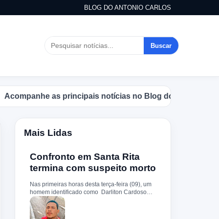
BLOG DO ANTONIO CARLOS
Buscar
panhe as principais notícias no Blog do Antonio Carlos.
Mais Lidas
Confronto em Santa Rita
termina com suspeito morto
Nas primeiras horas desta terça-feira (09), um
homem identificado como Darliton Cardoso
Pereira morreu após confronto com a Polícia
Militar no povoado Timbotiba, zona rural de
Santa Rita. De acordo com a PM, os policiais