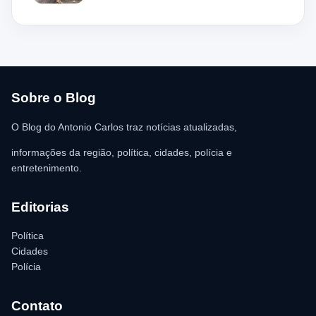
aparentando estar desacordado. De acordo com a vítima,
moradores ajudaram a retirar o suspeito da estrutura antes da
chegada dos policiais. O Serviço de Atendimento Móvel de
Urgência (SAMU) foi acionado e encaminhou o homem para
atendimento médico. Ainda conforme a ocorrência, a quantia de
R$ 350,00 foi recolhida e permaneceu sob responsabilidade da
vítima. A Polícia Militar orientou o proprietário do
estabelecimento a registrar o boletim de ocorrência na delegacia
para as providências legais.
Sobre o Blog
O Blog do Antonio Carlos traz notícias atualizadas,
informações da região, política, cidades, polícia e
entretenimento.
Editorias
Política
Cidades
Polícia
Contato