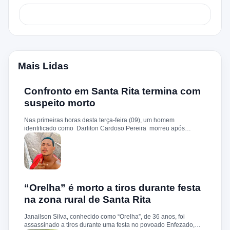
Mais Lidas
Confronto em Santa Rita termina com
suspeito morto
Nas primeiras horas desta terça-feira (09), um homem
identificado como Darliton Cardoso Pereira morreu após
confronto com a Polícia Militar no povoado Timbotiba, zona rural
de Santa Rita. De acordo com a PM, os policiais estavam
cumprindo um mandado de prisão contra Darliton, apontado
como um dos suspeitos pela morte brutal de Leandro Sena ,
ocorrida em 25 de fevereiro de 2024. A vítima teria sido
torturada, amarrada e executada a tiros, em um crime que
chocou a cidade. Durante a ação, o suspeito teria reagido à
“Orelha” é morto a tiros durante festa
abordagem e disparado contra a guarnição, que revidou.
na zona rural de Santa Rita
Darliton foi atingido, chegou a ser socorrido e levado ao hospital
da cidade, mas não resistiu. A Polícia Militar segue com
Janailson Silva, conhecido como “Orelha”, de 36 anos, foi
operações e cumprimento de mandados na região.
assassinado a tiros durante uma festa no povoado Enfezado,