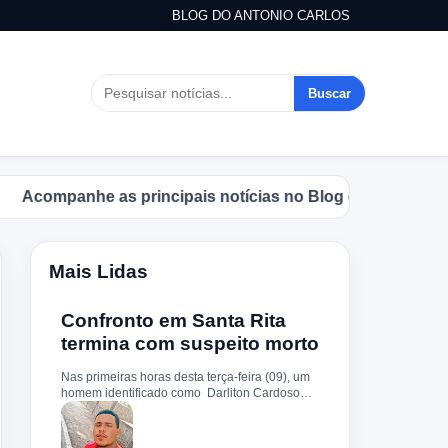
BLOG DO ANTONIO CARLOS
Buscar
ompanhe as principais notícias no Blog do Antonio Carlos
Mais Lidas
Confronto em Santa Rita
termina com suspeito morto
Nas primeiras horas desta terça-feira (09), um
homem identificado como Darliton Cardoso
Pereira morreu após confronto com a Polícia
Militar no povoado Timbotiba, zona rural de
Santa Rita. De acordo com a PM, os policiais