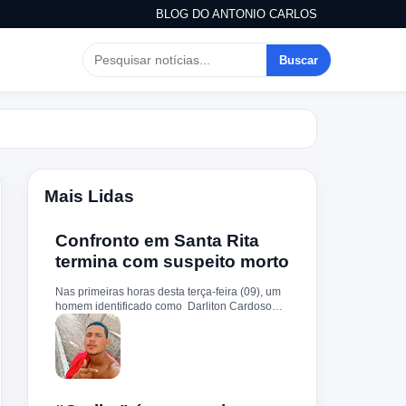
BLOG DO ANTONIO CARLOS
Buscar
Mais Lidas
Confronto em Santa Rita
termina com suspeito morto
Nas primeiras horas desta terça-feira (09), um
homem identificado como Darliton Cardoso
Pereira morreu após confronto com a Polícia
Militar no povoado Timbotiba, zona rural de
Santa Rita. De acordo com a PM, os policiais
estavam cumprindo um mandado de prisão
contra Darliton, apontado como um dos
suspeitos pela morte brutal de Leandro Sena ,