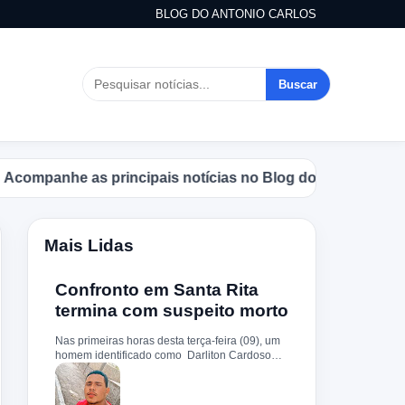
BLOG DO ANTONIO CARLOS
Buscar
panhe as principais notícias no Blog do Antonio Carlos.
Mais Lidas
Confronto em Santa Rita
termina com suspeito morto
Nas primeiras horas desta terça-feira (09), um
homem identificado como Darliton Cardoso
Pereira morreu após confronto com a Polícia
Militar no povoado Timbotiba, zona rural de
Santa Rita. De acordo com a PM, os policiais