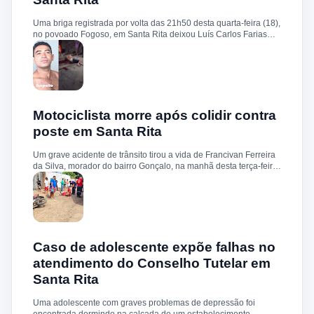
sobre a identificação ou prisão dos suspeitos.
Uma briga registrada por volta das 21h50 desta quarta-feira (18),
no povoado Fogoso, em Santa Rita deixou Luís Carlos Farias
Alves gravemente ferido. Segundo informações, ele e o suspeito
Benedito Alves dos Santos estavam ingerindo bebida alcoólica
quando teve início uma discussão. Durante a confusão, Benedito
quebrou uma garrafa e desferiu vários golpes contra a vítima.
Luís Carlos foi socorrido e, devido à gravidade dos ferimentos,
transferido para o Hospital Socorrão, em São Luís. O suspeito foi
localizado em sua residência, preso e encaminhado à Delegacia
Motociclista morre após colidir contra
de Rosário para os procedimentos legais.
poste em Santa Rita
Um grave acidente de trânsito tirou a vida de Francivan Ferreira
da Silva, morador do bairro Gonçalo, na manhã desta terça-feira
(02). De acordo com informações, Francivan seguia de
motocicleta com a esposa no sentido Areias–Santa Rita quando
perdeu o controle do veículo nas proximidades da ponte de
Carema, colidindo violentamente contra um poste. A vítima
sofreu traumatismo craniano e morreu ainda no local. A esposa,
que estava na garupa, não sofreu ferimentos. O corpo de
Francivan foi encaminhado ao necrotério do Hospital Municipal
Caso de adolescente expõe falhas no
de Santa Rita para os procedimentos de praxe.
atendimento do Conselho Tutelar em
Santa Rita
Uma adolescente com graves problemas de depressão foi