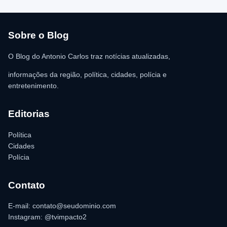
atendimento médico. Ainda conforme a ocorrência, a quantia de
R$ 350,00 foi recolhida e permaneceu sob responsabilidade da
vítima. A Polícia Militar orientou o proprietário do
estabelecimento a registrar o boletim de ocorrência na delegacia
para as providências legais.
Sobre o Blog
O Blog do Antonio Carlos traz notícias atualizadas,
informações da região, política, cidades, polícia e
entretenimento.
Editorias
Política
Cidades
Polícia
Contato
E-mail: contato@seudominio.com
Instagram: @tvimpacto2