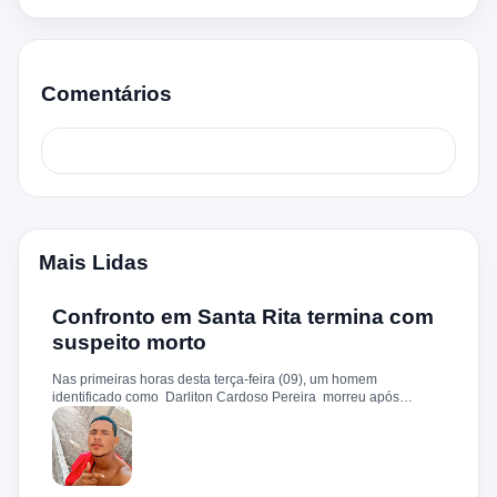
Comentários
Mais Lidas
Confronto em Santa Rita termina com
suspeito morto
Nas primeiras horas desta terça-feira (09), um homem
identificado como Darliton Cardoso Pereira morreu após
confronto com a Polícia Militar no povoado Timbotiba, zona rural
de Santa Rita. De acordo com a PM, os policiais estavam
cumprindo um mandado de prisão contra Darliton, apontado
como um dos suspeitos pela morte brutal de Leandro Sena ,
ocorrida em 25 de fevereiro de 2024. A vítima teria sido