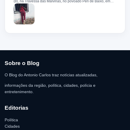
(8), na Travessa das Malvinas, no povoado Peri de Baixo, em
Bacabeira. Segundo informações da Polícia Militar, o suspeito,
de 36 anos, teria tentado invadir um estabelecimento comercial,
mas acabou ficando preso na grade do imóvel. Ao chegar ao
local, a guarnição encontrou o homem deitado no chão,
aparentando estar desacordado. De acordo com a vítima,
moradores ajudaram a retirar o suspeito da estrutura antes da
chegada dos policiais. O Serviço de Atendimento Móvel de
Urgência (SAMU) foi acionado e encaminhou o homem para
atendimento médico. Ainda conforme a ocorrência, a quantia de
R$ 350,00 foi recolhida e permaneceu sob responsabilidade da
vítima. A Polícia Militar orientou o proprietário do
estabelecimento a registrar o boletim de ocorrência na delegacia
para as providências legais.
Sobre o Blog
O Blog do Antonio Carlos traz notícias atualizadas,
informações da região, política, cidades, polícia e
entretenimento.
Editorias
Política
Cidades