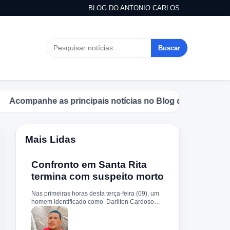
BLOG DO ANTONIO CARLOS
Buscar
mpanhe as principais notícias no Blog do Antonio Carlos.
Mais Lidas
Confronto em Santa Rita
termina com suspeito morto
Nas primeiras horas desta terça-feira (09), um
homem identificado como Darliton Cardoso
Pereira morreu após confronto com a Polícia
Militar no povoado Timbotiba, zona rural de
Santa Rita. De acordo com a PM, os policiais