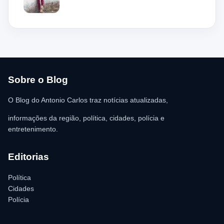
local, a guarnição encontrou o homem deitado no chão,
aparentando estar desacordado. De acordo com a vítima,
moradores ajudaram a retirar o suspeito da estrutura antes da
chegada dos policiais. O Serviço de Atendimento Móvel de
Urgência (SAMU) foi acionado e encaminhou o homem para
atendimento médico. Ainda conforme a ocorrência, a quantia de
R$ 350,00 foi recolhida e permaneceu sob responsabilidade da
vítima. A Polícia Militar orientou o proprietário do
estabelecimento a registrar o boletim de ocorrência na delegacia
para as providências legais.
Sobre o Blog
O Blog do Antonio Carlos traz notícias atualizadas,
informações da região, política, cidades, polícia e
entretenimento.
Editorias
Política
Cidades
Polícia