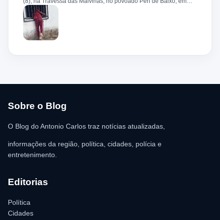
(8), na Travessa das Malvinas, no povoado Peri de Baixo, em
Bacabeira. Segundo informações da Polícia Militar, o suspeito,
de 36 anos, teria tentado invadir um estabelecimento comercial,
mas acabou ficando preso na grade do imóvel. Ao chegar ao
local, a guarnição encontrou o homem deitado no chão,
aparentando estar desacordado. De acordo com a vítima,
moradores ajudaram a retirar o suspeito da estrutura antes da
chegada dos policiais. O Serviço de Atendimento Móvel de
Urgência (SAMU) foi acionado e encaminhou o homem para
atendimento médico. Ainda conforme a ocorrência, a quantia de
R$ 350,00 foi recolhida e permaneceu sob responsabilidade da
vítima. A Polícia Militar orientou o proprietário do
estabelecimento a registrar o boletim de ocorrência na delegacia
para as providências legais.
Sobre o Blog
O Blog do Antonio Carlos traz notícias atualizadas,
informações da região, política, cidades, polícia e
entretenimento.
Editorias
Política
Cidades