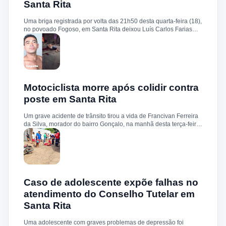
Santa Rita
circunstâncias do homicídio. Até o momento, não há informações
sobre a identificação ou prisão dos suspeitos.
Uma briga registrada por volta das 21h50 desta quarta-feira (18),
no povoado Fogoso, em Santa Rita deixou Luís Carlos Farias
Alves gravemente ferido. Segundo informações, ele e o suspeito
Benedito Alves dos Santos estavam ingerindo bebida alcoólica
quando teve início uma discussão. Durante a confusão, Benedito
quebrou uma garrafa e desferiu vários golpes contra a vítima.
Luís Carlos foi socorrido e, devido à gravidade dos ferimentos,
transferido para o Hospital Socorrão, em São Luís. O suspeito foi
localizado em sua residência, preso e encaminhado à Delegacia
Motociclista morre após colidir contra
de Rosário para os procedimentos legais.
poste em Santa Rita
Um grave acidente de trânsito tirou a vida de Francivan Ferreira
da Silva, morador do bairro Gonçalo, na manhã desta terça-feira
(02). De acordo com informações, Francivan seguia de
motocicleta com a esposa no sentido Areias–Santa Rita quando
perdeu o controle do veículo nas proximidades da ponte de
Carema, colidindo violentamente contra um poste. A vítima
sofreu traumatismo craniano e morreu ainda no local. A esposa,
que estava na garupa, não sofreu ferimentos. O corpo de
Francivan foi encaminhado ao necrotério do Hospital Municipal
Caso de adolescente expõe falhas no
de Santa Rita para os procedimentos de praxe.
atendimento do Conselho Tutelar em
Santa Rita
Uma adolescente com graves problemas de depressão foi