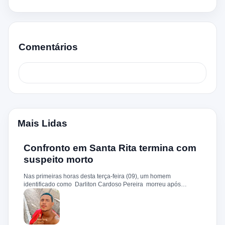
Comentários
Mais Lidas
Confronto em Santa Rita termina com
suspeito morto
Nas primeiras horas desta terça-feira (09), um homem
identificado como Darliton Cardoso Pereira morreu após
confronto com a Polícia Militar no povoado Timbotiba, zona rural
de Santa Rita. De acordo com a PM, os policiais estavam
cumprindo um mandado de prisão contra Darliton, apontado
como um dos suspeitos pela morte brutal de Leandro Sena ,
ocorrida em 25 de fevereiro de 2024. A vítima teria sido