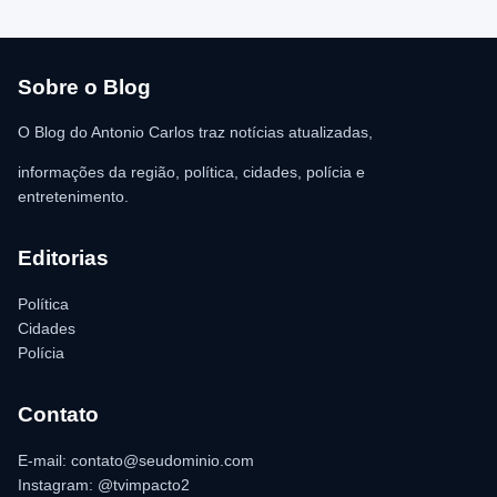
atendimento médico. Ainda conforme a ocorrência, a quantia de
R$ 350,00 foi recolhida e permaneceu sob responsabilidade da
vítima. A Polícia Militar orientou o proprietário do
estabelecimento a registrar o boletim de ocorrência na delegacia
para as providências legais.
Sobre o Blog
O Blog do Antonio Carlos traz notícias atualizadas,
informações da região, política, cidades, polícia e
entretenimento.
Editorias
Política
Cidades
Polícia
Contato
E-mail: contato@seudominio.com
Instagram: @tvimpacto2