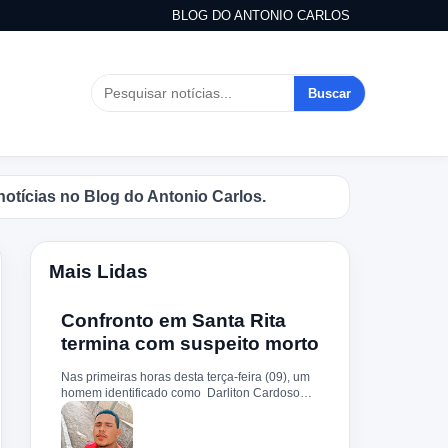
BLOG DO ANTONIO CARLOS
Buscar
s no Blog do Antonio Carlos.
Mais Lidas
Confronto em Santa Rita
termina com suspeito morto
Nas primeiras horas desta terça-feira (09), um
homem identificado como Darliton Cardoso
Pereira morreu após confronto com a Polícia
Militar no povoado Timbotiba, zona rural de
Santa Rita. De acordo com a PM, os policiais