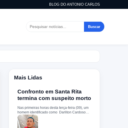
BLOG DO ANTONIO CARLOS
Buscar
Mais Lidas
Confronto em Santa Rita
termina com suspeito morto
Nas primeiras horas desta terça-feira (09), um
homem identificado como Darliton Cardoso
Pereira morreu após confronto com a Polícia
Militar no povoado Timbotiba, zona rural de
Santa Rita. De acordo com a PM, os policiais