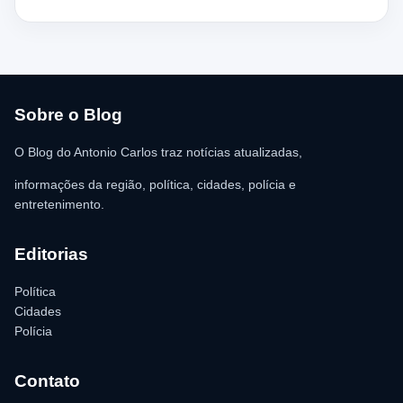
moradores ajudaram a retirar o suspeito da estrutura antes da
chegada dos policiais. O Serviço de Atendimento Móvel de
Urgência (SAMU) foi acionado e encaminhou o homem para
atendimento médico. Ainda conforme a ocorrência, a quantia de
R$ 350,00 foi recolhida e permaneceu sob responsabilidade da
vítima. A Polícia Militar orientou o proprietário do
estabelecimento a registrar o boletim de ocorrência na delegacia
para as providências legais.
Sobre o Blog
O Blog do Antonio Carlos traz notícias atualizadas,
informações da região, política, cidades, polícia e
entretenimento.
Editorias
Política
Cidades
Polícia
Contato