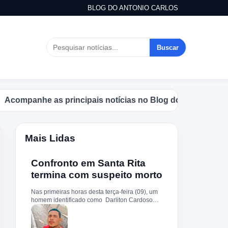
BLOG DO ANTONIO CARLOS
Buscar
panhe as principais notícias no Blog do Antonio Carlos.
Mais Lidas
Confronto em Santa Rita
termina com suspeito morto
Nas primeiras horas desta terça-feira (09), um
homem identificado como Darliton Cardoso
Pereira morreu após confronto com a Polícia
Militar no povoado Timbotiba, zona rural de
Santa Rita. De acordo com a PM, os policiais