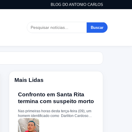
BLOG DO ANTONIO CARLOS
Buscar
Mais Lidas
Confronto em Santa Rita
termina com suspeito morto
Nas primeiras horas desta terça-feira (09), um
homem identificado como Darliton Cardoso
Pereira morreu após confronto com a Polícia
Militar no povoado Timbotiba, zona rural de
Santa Rita. De acordo com a PM, os policiais