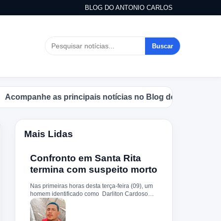
BLOG DO ANTONIO CARLOS
Buscar
panhe as principais notícias no Blog do Antonio Carlos.
Mais Lidas
Confronto em Santa Rita
termina com suspeito morto
Nas primeiras horas desta terça-feira (09), um
homem identificado como Darliton Cardoso
Pereira morreu após confronto com a Polícia
Militar no povoado Timbotiba, zona rural de
Santa Rita. De acordo com a PM, os policiais