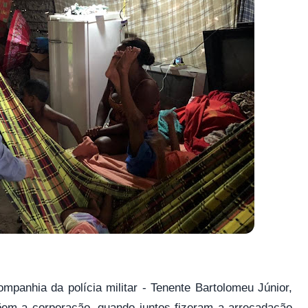
mpanhia da polícia militar - Tenente Bartolomeu Júnior,
em a corporação, quando juntos fizeram a arrecadação