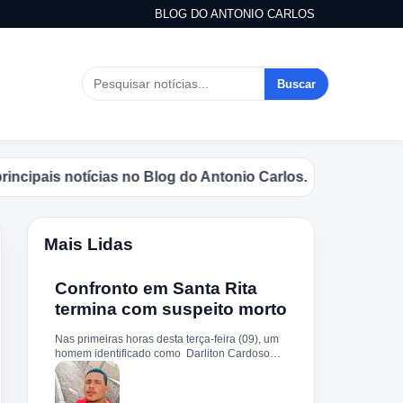
BLOG DO ANTONIO CARLOS
Buscar
ias no Blog do Antonio Carlos.
Mais Lidas
Confronto em Santa Rita
termina com suspeito morto
Nas primeiras horas desta terça-feira (09), um
homem identificado como Darliton Cardoso
Pereira morreu após confronto com a Polícia
Militar no povoado Timbotiba, zona rural de
Santa Rita. De acordo com a PM, os policiais