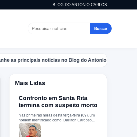
BLOG DO ANTONIO CARLOS
Buscar
s principais notícias no Blog do Antonio Carlos.
Mais Lidas
Confronto em Santa Rita
termina com suspeito morto
Nas primeiras horas desta terça-feira (09), um
homem identificado como Darliton Cardoso
Pereira morreu após confronto com a Polícia
Militar no povoado Timbotiba, zona rural de
Santa Rita. De acordo com a PM, os policiais