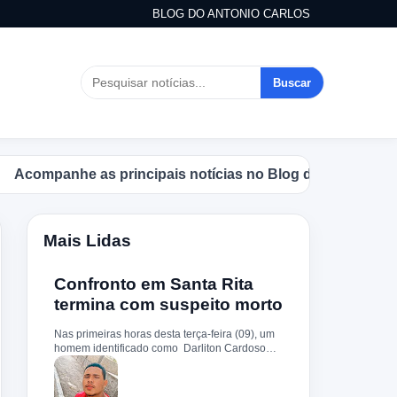
BLOG DO ANTONIO CARLOS
Buscar
mpanhe as principais notícias no Blog do Antonio Carlos.
Mais Lidas
Confronto em Santa Rita
termina com suspeito morto
Nas primeiras horas desta terça-feira (09), um
homem identificado como Darliton Cardoso
Pereira morreu após confronto com a Polícia
Militar no povoado Timbotiba, zona rural de
Santa Rita. De acordo com a PM, os policiais