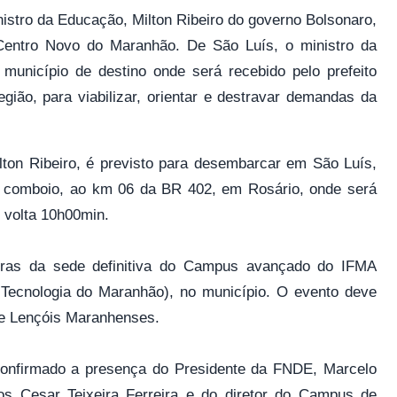
stro da Educação, Milton Ribeiro do governo Bolsonaro,
 Centro Novo do Maranhão. De São Luís, o ministro da
unicípio de destino onde será recebido pelo prefeito
gião, para viabilizar, orientar e destravar demandas da
ton Ribeiro, é previsto para desembarcar em São Luís,
 comboio, ao km 06 da BR 402, em Rosário, onde será
r volta 10h00min.
obras da sede definitiva do Campus avançado do IFMA
e Tecnologia do Maranhão), no município. O evento deve
m e Lençóis Maranhenses.
confirmado a presença do Presidente da FNDE, Marcelo
os Cesar Teixeira Ferreira e do diretor do Campus de