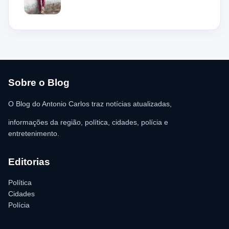
local, a guarnição encontrou o homem deitado no chão,
aparentando estar desacordado. De acordo com a vítima,
moradores ajudaram a retirar o suspeito da estrutura antes da
chegada dos policiais. O Serviço de Atendimento Móvel de
Urgência (SAMU) foi acionado e encaminhou o homem para
atendimento médico. Ainda conforme a ocorrência, a quantia de
R$ 350,00 foi recolhida e permaneceu sob responsabilidade da
vítima. A Polícia Militar orientou o proprietário do
estabelecimento a registrar o boletim de ocorrência na delegacia
para as providências legais.
Sobre o Blog
O Blog do Antonio Carlos traz notícias atualizadas,
informações da região, política, cidades, polícia e
entretenimento.
Editorias
Política
Cidades
Polícia