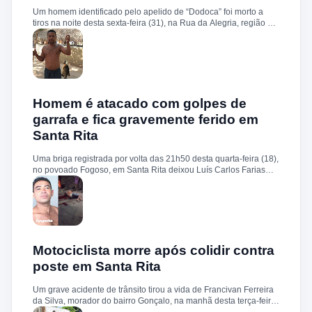
buscas na região, mas até o momento nenhum suspeito foi
Um homem identificado pelo apelido de “Dodoca” foi morto a
preso. O caso será investigado pela Delegacia de Polícia Civil
tiros na noite desta sexta-feira (31), na Rua da Alegria, região do
de Santa Rita.
conjunto Cohab, em Santa Rita. Segundo informações, a
vítima teria sido abordada por homens armados nas
proximidades de sua residência. Durante a ação, os suspeitos
efetuaram um disparo contra a cabeça de “Dodoca”, que morreu
ainda no local. Pelas características do crime, a polícia trabalha
com a possibilidade de execução. Após os procedimentos
iniciais, o corpo foi removido e encaminhado ao Instituto Médico
Homem é atacado com golpes de
Legal (IML). O caso deverá ser investigado pela Polícia Civil, que
garrafa e fica gravemente ferido em
deve buscar esclarecer a autoria, a motivação e as
Santa Rita
circunstâncias do homicídio. Até o momento, não há informações
sobre a identificação ou prisão dos suspeitos.
Uma briga registrada por volta das 21h50 desta quarta-feira (18),
no povoado Fogoso, em Santa Rita deixou Luís Carlos Farias
Alves gravemente ferido. Segundo informações, ele e o suspeito
Benedito Alves dos Santos estavam ingerindo bebida alcoólica
quando teve início uma discussão. Durante a confusão, Benedito
quebrou uma garrafa e desferiu vários golpes contra a vítima.
Luís Carlos foi socorrido e, devido à gravidade dos ferimentos,
transferido para o Hospital Socorrão, em São Luís. O suspeito foi
localizado em sua residência, preso e encaminhado à Delegacia
Motociclista morre após colidir contra
de Rosário para os procedimentos legais.
poste em Santa Rita
Um grave acidente de trânsito tirou a vida de Francivan Ferreira
da Silva, morador do bairro Gonçalo, na manhã desta terça-feira