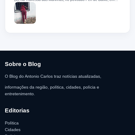
Bacabeira. Segundo informações da Polícia Militar, o suspeito,
de 36 anos, teria tentado invadir um estabelecimento comercial,
mas acabou ficando preso na grade do imóvel. Ao chegar ao
local, a guarnição encontrou o homem deitado no chão,
aparentando estar desacordado. De acordo com a vítima,
moradores ajudaram a retirar o suspeito da estrutura antes da
chegada dos policiais. O Serviço de Atendimento Móvel de
Urgência (SAMU) foi acionado e encaminhou o homem para
atendimento médico. Ainda conforme a ocorrência, a quantia de
R$ 350,00 foi recolhida e permaneceu sob responsabilidade da
vítima. A Polícia Militar orientou o proprietário do
estabelecimento a registrar o boletim de ocorrência na delegacia
para as providências legais.
Sobre o Blog
O Blog do Antonio Carlos traz notícias atualizadas,
informações da região, política, cidades, polícia e
entretenimento.
Editorias
Política
Cidades