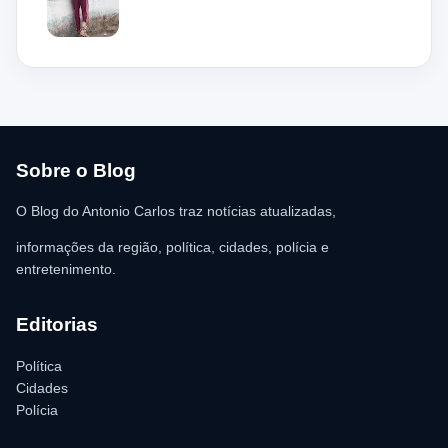
mas acabou ficando preso na grade do imóvel. Ao chegar ao
local, a guarnição encontrou o homem deitado no chão,
aparentando estar desacordado. De acordo com a vítima,
moradores ajudaram a retirar o suspeito da estrutura antes da
chegada dos policiais. O Serviço de Atendimento Móvel de
Urgência (SAMU) foi acionado e encaminhou o homem para
atendimento médico. Ainda conforme a ocorrência, a quantia de
R$ 350,00 foi recolhida e permaneceu sob responsabilidade da
vítima. A Polícia Militar orientou o proprietário do
estabelecimento a registrar o boletim de ocorrência na delegacia
para as providências legais.
Sobre o Blog
O Blog do Antonio Carlos traz notícias atualizadas,
informações da região, política, cidades, polícia e
entretenimento.
Editorias
Política
Cidades
Polícia