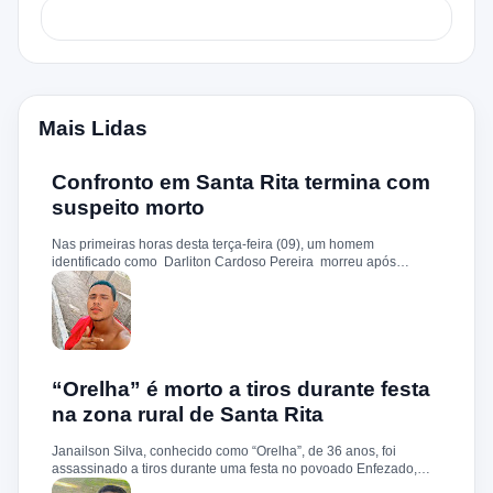
Mais Lidas
Confronto em Santa Rita termina com
suspeito morto
Nas primeiras horas desta terça-feira (09), um homem
identificado como Darliton Cardoso Pereira morreu após
confronto com a Polícia Militar no povoado Timbotiba, zona rural
de Santa Rita. De acordo com a PM, os policiais estavam
cumprindo um mandado de prisão contra Darliton, apontado
como um dos suspeitos pela morte brutal de Leandro Sena ,
ocorrida em 25 de fevereiro de 2024. A vítima teria sido
torturada, amarrada e executada a tiros, em um crime que
chocou a cidade. Durante a ação, o suspeito teria reagido à
“Orelha” é morto a tiros durante festa
abordagem e disparado contra a guarnição, que revidou.
na zona rural de Santa Rita
Darliton foi atingido, chegou a ser socorrido e levado ao hospital
da cidade, mas não resistiu. A Polícia Militar segue com
Janailson Silva, conhecido como “Orelha”, de 36 anos, foi
operações e cumprimento de mandados na região.
assassinado a tiros durante uma festa no povoado Enfezado,
zona rural de Santa Rita, na noite desta quinta-feira (01). De