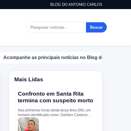
BLOG DO ANTONIO CARLOS
Buscar
panhe as principais notícias no Blog do Antonio Carlos.
Mais Lidas
Confronto em Santa Rita
termina com suspeito morto
Nas primeiras horas desta terça-feira (09), um
homem identificado como Darliton Cardoso
Pereira morreu após confronto com a Polícia
Militar no povoado Timbotiba, zona rural de
Santa Rita. De acordo com a PM, os policiais