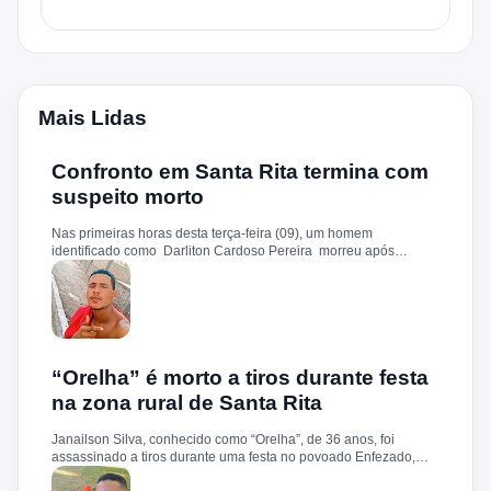
Mais Lidas
Confronto em Santa Rita termina com
suspeito morto
Nas primeiras horas desta terça-feira (09), um homem
identificado como Darliton Cardoso Pereira morreu após
confronto com a Polícia Militar no povoado Timbotiba, zona rural
de Santa Rita. De acordo com a PM, os policiais estavam
cumprindo um mandado de prisão contra Darliton, apontado
como um dos suspeitos pela morte brutal de Leandro Sena ,
ocorrida em 25 de fevereiro de 2024. A vítima teria sido
torturada, amarrada e executada a tiros, em um crime que
chocou a cidade. Durante a ação, o suspeito teria reagido à
“Orelha” é morto a tiros durante festa
abordagem e disparado contra a guarnição, que revidou.
na zona rural de Santa Rita
Darliton foi atingido, chegou a ser socorrido e levado ao hospital
da cidade, mas não resistiu. A Polícia Militar segue com
Janailson Silva, conhecido como “Orelha”, de 36 anos, foi
operações e cumprimento de mandados na região.
assassinado a tiros durante uma festa no povoado Enfezado,
zona rural de Santa Rita, na noite desta quinta-feira (01). De