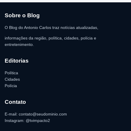
vítima. A Polícia Militar orientou o proprietário do
estabelecimento a registrar o boletim de ocorrência na delegacia
para as providências legais.
Sobre o Blog
O Blog do Antonio Carlos traz notícias atualizadas,
informações da região, política, cidades, polícia e
entretenimento.
Editorias
Política
Cidades
Polícia
Contato
E-mail: contato@seudominio.com
Instagram: @tvimpacto2