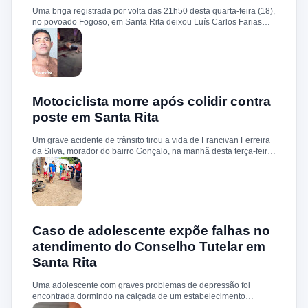
Uma briga registrada por volta das 21h50 desta quarta-feira (18),
no povoado Fogoso, em Santa Rita deixou Luís Carlos Farias
Alves gravemente ferido. Segundo informações, ele e o suspeito
Benedito Alves dos Santos estavam ingerindo bebida alcoólica
quando teve início uma discussão. Durante a confusão, Benedito
quebrou uma garrafa e desferiu vários golpes contra a vítima.
Luís Carlos foi socorrido e, devido à gravidade dos ferimentos,
transferido para o Hospital Socorrão, em São Luís. O suspeito foi
localizado em sua residência, preso e encaminhado à Delegacia
Motociclista morre após colidir contra
de Rosário para os procedimentos legais.
poste em Santa Rita
Um grave acidente de trânsito tirou a vida de Francivan Ferreira
da Silva, morador do bairro Gonçalo, na manhã desta terça-feira
(02). De acordo com informações, Francivan seguia de
motocicleta com a esposa no sentido Areias–Santa Rita quando
perdeu o controle do veículo nas proximidades da ponte de
Carema, colidindo violentamente contra um poste. A vítima
sofreu traumatismo craniano e morreu ainda no local. A esposa,
que estava na garupa, não sofreu ferimentos. O corpo de
Francivan foi encaminhado ao necrotério do Hospital Municipal
Caso de adolescente expõe falhas no
de Santa Rita para os procedimentos de praxe.
atendimento do Conselho Tutelar em
Santa Rita
Uma adolescente com graves problemas de depressão foi
encontrada dormindo na calçada de um estabelecimento
comercial, no centro de Santa Rita, após um surto. O caso