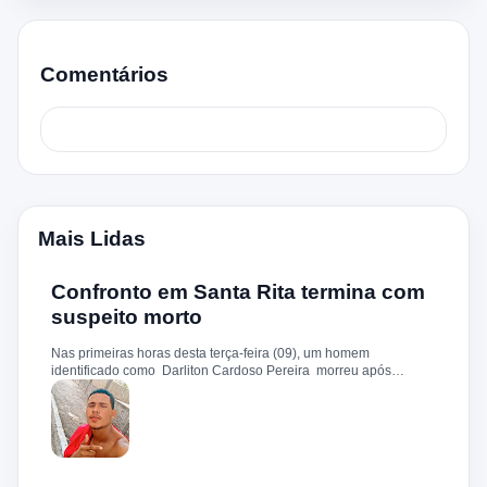
Comentários
Mais Lidas
Confronto em Santa Rita termina com
suspeito morto
Nas primeiras horas desta terça-feira (09), um homem
identificado como Darliton Cardoso Pereira morreu após
confronto com a Polícia Militar no povoado Timbotiba, zona rural
de Santa Rita. De acordo com a PM, os policiais estavam
cumprindo um mandado de prisão contra Darliton, apontado
como um dos suspeitos pela morte brutal de Leandro Sena ,
ocorrida em 25 de fevereiro de 2024. A vítima teria sido
torturada, amarrada e executada a tiros, em um crime que