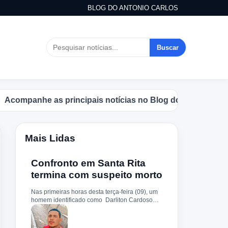
BLOG DO ANTONIO CARLOS
Buscar
panhe as principais notícias no Blog do Antonio Carlos.
Mais Lidas
Confronto em Santa Rita
termina com suspeito morto
Nas primeiras horas desta terça-feira (09), um
homem identificado como Darliton Cardoso
Pereira morreu após confronto com a Polícia
Militar no povoado Timbotiba, zona rural de
Santa Rita. De acordo com a PM, os policiais