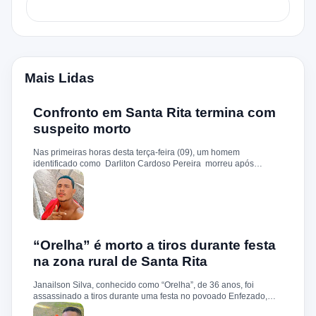
Mais Lidas
Confronto em Santa Rita termina com
suspeito morto
Nas primeiras horas desta terça-feira (09), um homem
identificado como Darliton Cardoso Pereira morreu após
confronto com a Polícia Militar no povoado Timbotiba, zona rural
de Santa Rita. De acordo com a PM, os policiais estavam
cumprindo um mandado de prisão contra Darliton, apontado
como um dos suspeitos pela morte brutal de Leandro Sena ,
ocorrida em 25 de fevereiro de 2024. A vítima teria sido
torturada, amarrada e executada a tiros, em um crime que
chocou a cidade. Durante a ação, o suspeito teria reagido à
“Orelha” é morto a tiros durante festa
abordagem e disparado contra a guarnição, que revidou.
na zona rural de Santa Rita
Darliton foi atingido, chegou a ser socorrido e levado ao hospital
da cidade, mas não resistiu. A Polícia Militar segue com
Janailson Silva, conhecido como “Orelha”, de 36 anos, foi
operações e cumprimento de mandados na região.
assassinado a tiros durante uma festa no povoado Enfezado,
zona rural de Santa Rita, na noite desta quinta-feira (01). De