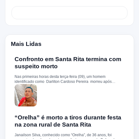
Mais Lidas
Confronto em Santa Rita termina com
suspeito morto
Nas primeiras horas desta terça-feira (09), um homem
identificado como Darliton Cardoso Pereira morreu após
confronto com a Polícia Militar no povoado Timbotiba, zona rural
de Santa Rita. De acordo com a PM, os policiais estavam
cumprindo um mandado de prisão contra Darliton, apontado
como um dos suspeitos pela morte brutal de Leandro Sena ,
ocorrida em 25 de fevereiro de 2024. A vítima teria sido
torturada, amarrada e executada a tiros, em um crime que
chocou a cidade. Durante a ação, o suspeito teria reagido à
“Orelha” é morto a tiros durante festa
abordagem e disparado contra a guarnição, que revidou.
na zona rural de Santa Rita
Darliton foi atingido, chegou a ser socorrido e levado ao hospital
da cidade, mas não resistiu. A Polícia Militar segue com
Janailson Silva, conhecido como “Orelha”, de 36 anos, foi
operações e cumprimento de mandados na região.