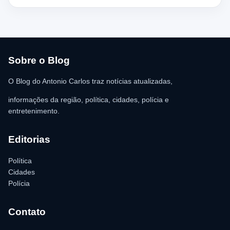
chegada dos policiais. O Serviço de Atendimento Móvel de
Urgência (SAMU) foi acionado e encaminhou o homem para
atendimento médico. Ainda conforme a ocorrência, a quantia de
R$ 350,00 foi recolhida e permaneceu sob responsabilidade da
vítima. A Polícia Militar orientou o proprietário do
estabelecimento a registrar o boletim de ocorrência na delegacia
para as providências legais.
Sobre o Blog
O Blog do Antonio Carlos traz notícias atualizadas,
informações da região, política, cidades, polícia e
entretenimento.
Editorias
Política
Cidades
Polícia
Contato