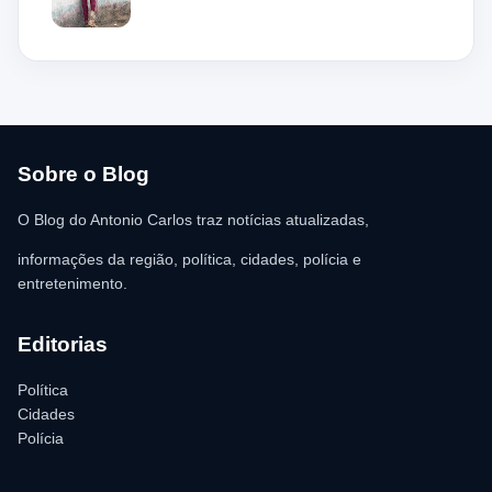
local, a guarnição encontrou o homem deitado no chão,
aparentando estar desacordado. De acordo com a vítima,
moradores ajudaram a retirar o suspeito da estrutura antes da
chegada dos policiais. O Serviço de Atendimento Móvel de
Urgência (SAMU) foi acionado e encaminhou o homem para
atendimento médico. Ainda conforme a ocorrência, a quantia de
R$ 350,00 foi recolhida e permaneceu sob responsabilidade da
vítima. A Polícia Militar orientou o proprietário do
estabelecimento a registrar o boletim de ocorrência na delegacia
para as providências legais.
Sobre o Blog
O Blog do Antonio Carlos traz notícias atualizadas,
informações da região, política, cidades, polícia e
entretenimento.
Editorias
Política
Cidades
Polícia