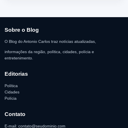
chegada dos policiais. O Serviço de Atendimento Móvel de
Urgência (SAMU) foi acionado e encaminhou o homem para
atendimento médico. Ainda conforme a ocorrência, a quantia de
R$ 350,00 foi recolhida e permaneceu sob responsabilidade da
vítima. A Polícia Militar orientou o proprietário do
estabelecimento a registrar o boletim de ocorrência na delegacia
para as providências legais.
Sobre o Blog
O Blog do Antonio Carlos traz notícias atualizadas,
informações da região, política, cidades, polícia e
entretenimento.
Editorias
Política
Cidades
Polícia
Contato
E-mail: contato@seudominio.com