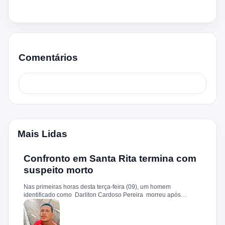
Comentários
Mais Lidas
Confronto em Santa Rita termina com
suspeito morto
Nas primeiras horas desta terça-feira (09), um homem
identificado como Darliton Cardoso Pereira morreu após
confronto com a Polícia Militar no povoado Timbotiba, zona rural
de Santa Rita. De acordo com a PM, os policiais estavam
cumprindo um mandado de prisão contra Darliton, apontado