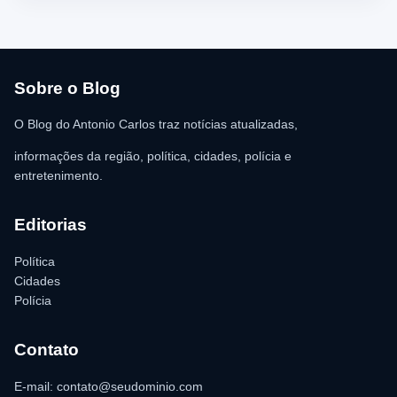
Urgência (SAMU) foi acionado e encaminhou o homem para
atendimento médico. Ainda conforme a ocorrência, a quantia de
R$ 350,00 foi recolhida e permaneceu sob responsabilidade da
vítima. A Polícia Militar orientou o proprietário do
estabelecimento a registrar o boletim de ocorrência na delegacia
para as providências legais.
Sobre o Blog
O Blog do Antonio Carlos traz notícias atualizadas,
informações da região, política, cidades, polícia e
entretenimento.
Editorias
Política
Cidades
Polícia
Contato
E-mail: contato@seudominio.com