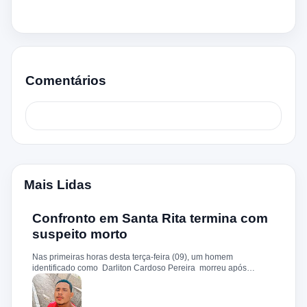
Comentários
Mais Lidas
Confronto em Santa Rita termina com
suspeito morto
Nas primeiras horas desta terça-feira (09), um homem
identificado como Darliton Cardoso Pereira morreu após
confronto com a Polícia Militar no povoado Timbotiba, zona rural
de Santa Rita. De acordo com a PM, os policiais estavam
cumprindo um mandado de prisão contra Darliton, apontado