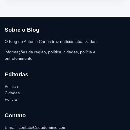
chegada dos policiais. O Serviço de Atendimento Móvel de
Urgência (SAMU) foi acionado e encaminhou o homem para
atendimento médico. Ainda conforme a ocorrência, a quantia de
R$ 350,00 foi recolhida e permaneceu sob responsabilidade da
vítima. A Polícia Militar orientou o proprietário do
estabelecimento a registrar o boletim de ocorrência na delegacia
para as providências legais.
Sobre o Blog
O Blog do Antonio Carlos traz notícias atualizadas,
informações da região, política, cidades, polícia e
entretenimento.
Editorias
Política
Cidades
Polícia
Contato
E-mail: contato@seudominio.com