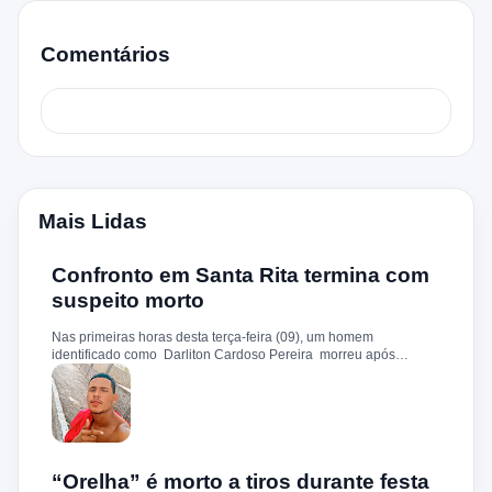
Comentários
Mais Lidas
Confronto em Santa Rita termina com
suspeito morto
Nas primeiras horas desta terça-feira (09), um homem
identificado como Darliton Cardoso Pereira morreu após
confronto com a Polícia Militar no povoado Timbotiba, zona rural
de Santa Rita. De acordo com a PM, os policiais estavam
cumprindo um mandado de prisão contra Darliton, apontado
como um dos suspeitos pela morte brutal de Leandro Sena ,
ocorrida em 25 de fevereiro de 2024. A vítima teria sido
torturada, amarrada e executada a tiros, em um crime que
chocou a cidade. Durante a ação, o suspeito teria reagido à
“Orelha” é morto a tiros durante festa