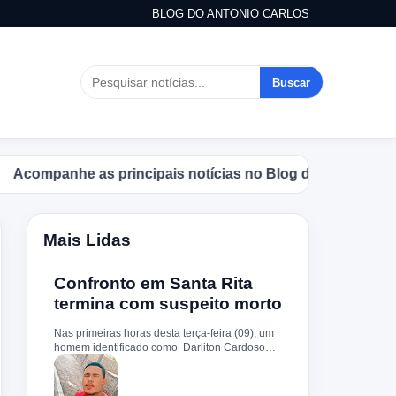
BLOG DO ANTONIO CARLOS
Buscar
mpanhe as principais notícias no Blog do Antonio Carlos.
Mais Lidas
Confronto em Santa Rita
termina com suspeito morto
Nas primeiras horas desta terça-feira (09), um
homem identificado como Darliton Cardoso
Pereira morreu após confronto com a Polícia
Militar no povoado Timbotiba, zona rural de
Santa Rita. De acordo com a PM, os policiais