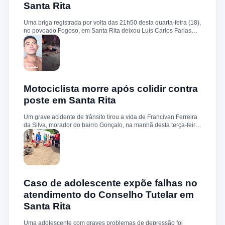
Santa Rita
circunstâncias do homicídio. Até o momento, não há informações
sobre a identificação ou prisão dos suspeitos.
Uma briga registrada por volta das 21h50 desta quarta-feira (18),
no povoado Fogoso, em Santa Rita deixou Luís Carlos Farias
Alves gravemente ferido. Segundo informações, ele e o suspeito
Benedito Alves dos Santos estavam ingerindo bebida alcoólica
quando teve início uma discussão. Durante a confusão, Benedito
quebrou uma garrafa e desferiu vários golpes contra a vítima.
Luís Carlos foi socorrido e, devido à gravidade dos ferimentos,
transferido para o Hospital Socorrão, em São Luís. O suspeito foi
localizado em sua residência, preso e encaminhado à Delegacia
Motociclista morre após colidir contra
de Rosário para os procedimentos legais.
poste em Santa Rita
Um grave acidente de trânsito tirou a vida de Francivan Ferreira
da Silva, morador do bairro Gonçalo, na manhã desta terça-feira
(02). De acordo com informações, Francivan seguia de
motocicleta com a esposa no sentido Areias–Santa Rita quando
perdeu o controle do veículo nas proximidades da ponte de
Carema, colidindo violentamente contra um poste. A vítima
sofreu traumatismo craniano e morreu ainda no local. A esposa,
que estava na garupa, não sofreu ferimentos. O corpo de
Francivan foi encaminhado ao necrotério do Hospital Municipal
Caso de adolescente expõe falhas no
de Santa Rita para os procedimentos de praxe.
atendimento do Conselho Tutelar em
Santa Rita
Uma adolescente com graves problemas de depressão foi