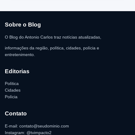
atendimento médico. Ainda conforme a ocorrência, a quantia de
R$ 350,00 foi recolhida e permaneceu sob responsabilidade da
vítima. A Polícia Militar orientou o proprietário do
estabelecimento a registrar o boletim de ocorrência na delegacia
para as providências legais.
Sobre o Blog
O Blog do Antonio Carlos traz notícias atualizadas,
informações da região, política, cidades, polícia e
entretenimento.
Editorias
Política
Cidades
Polícia
Contato
E-mail: contato@seudominio.com
Instagram: @tvimpacto2