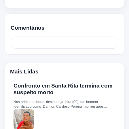
Comentários
Mais Lidas
Confronto em Santa Rita termina com
suspeito morto
Nas primeiras horas desta terça-feira (09), um homem
identificado como Darliton Cardoso Pereira morreu após
confronto com a Polícia Militar no povoado Timbotiba, zona rural
de Santa Rita. De acordo com a PM, os policiais estavam
cumprindo um mandado de prisão contra Darliton, apontado
como um dos suspeitos pela morte brutal de Leandro Sena ,